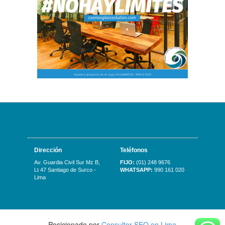
Dirección
Teléfonos
Av. Guardia Civil Sur Mz B,
FIJO:
(01) 248 9676
Lt 47 Santiago de Surco -
WHATSAPP:
990 161 020
Lima
Posicionado por
Consultor SEO en Lima