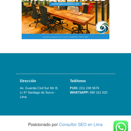
Dirección
Teléfonos
Av. Guardia Civil Sur Mz B,
FIJO:
(01) 248 9676
Lt 47 Santiago de Surco -
WHATSAPP:
990 161 020
Lima
Posicionado por
Consultor SEO en Lima