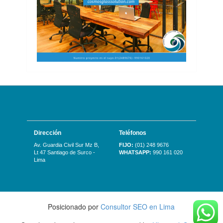
Dirección
Teléfonos
Av. Guardia Civil Sur Mz B,
FIJO:
(01) 248 9676
Lt 47 Santiago de Surco -
WHATSAPP:
990 161 020
Lima
Posicionado por
Consultor SEO en Lima