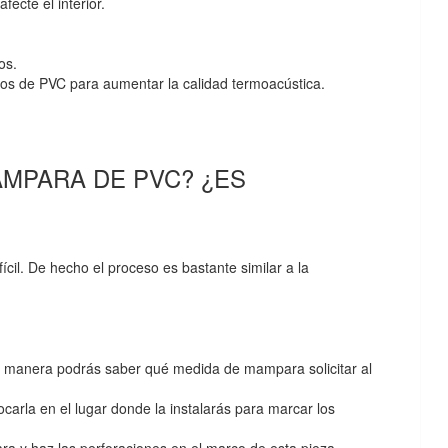
fecte el interior.
os.
cos de PVC para aumentar la calidad termoacústica.
MPARA DE PVC? ¿ES
cil. De hecho el proceso es bastante similar a la
a manera podrás saber qué medida de mampara solicitar al
arla en el lugar donde la instalarás para marcar los
ra y haz las perforaciones en el marco de esta pieza.