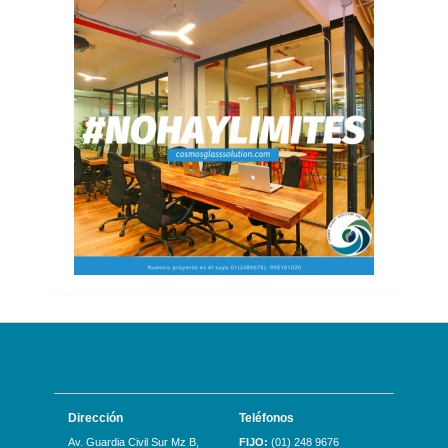
Dirección
Teléfonos
Av. Guardia Civil Sur Mz B,
FIJO:
(01) 248 9676