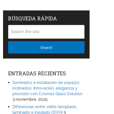
BÚSQUEDA RÁPIDA
Search
ENTRADAS RECIENTES
Suministro e instalación de espejos
inclinados: Innovación, elegancia y
precisión con Cosmos Glass Solution
3 noviembre, 2025
Diferencias entre vidrio templado,
laminado e insulado (DVH)
5