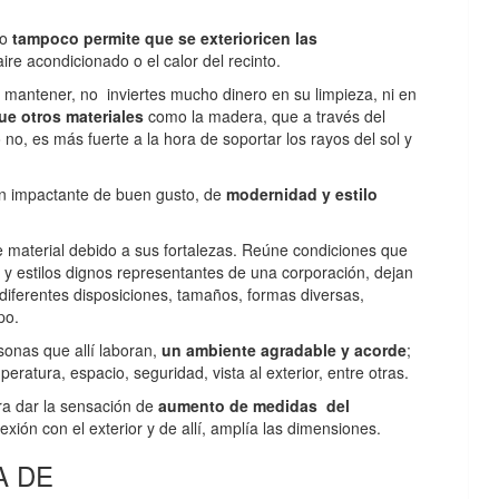
io
tampoco permite que se exterioricen las
aire acondicionado o el calor del recinto.
ra mantener, no inviertes mucho dinero en su limpieza, ni en
ue otros materiales
como la madera, que a través del
o no, es más fuerte a la hora de soportar los rayos del sol y
ón impactante de buen gusto, de
modernidad y estilo
ste material debido a sus fortalezas. Reúne condiciones que
 y estilos dignos representantes de una corporación, dejan
 diferentes disposiciones, tamaños, formas diversas,
po.
sonas que allí laboran,
un ambiente agradable y acorde
;
ratura, espacio, seguridad, vista al exterior, entre otras.
ara dar la sensación de
aumento de medidas del
exión con el exterior y de allí, amplía las dimensiones.
A DE