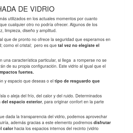
HADA DE VIDRIO
más utilizados en los actuales momentos por cuanto
que cualquier otro no podría ofrecer. Algunos de los
uz, limpieza, diseño y amplitud.
rial que de pronto no ofrece la seguridad que esperamos en
; como el cristal; pero es que
tal vez no elegiste el
on una característica particular, si llega a romperse no se
n de su propia configuración. Este vidrio al igual que el
impactos fuertes.
ión y espacio que deseas o el
tipo de resguardo que
sla o aleja del frío, del calor y del ruido. Determinados
n del espacio exterior
, para originar confort en la parte
 que dada la transparencia del vidrio, podemos aprovechar
sminuiría, además gracias a este elemento podremos
disfrutar
l calor
hacia los espacios internos del recinto (vidrio