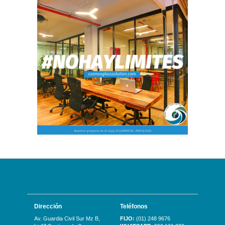
Dirección
Teléfonos
Av. Guardia Civil Sur Mz B,
FIJO:
(01) 248 9676