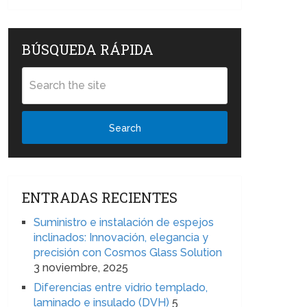
BÚSQUEDA RÁPIDA
Search
ENTRADAS RECIENTES
Suministro e instalación de espejos
inclinados: Innovación, elegancia y
precisión con Cosmos Glass Solution
3 noviembre, 2025
Diferencias entre vidrio templado,
laminado e insulado (DVH)
5