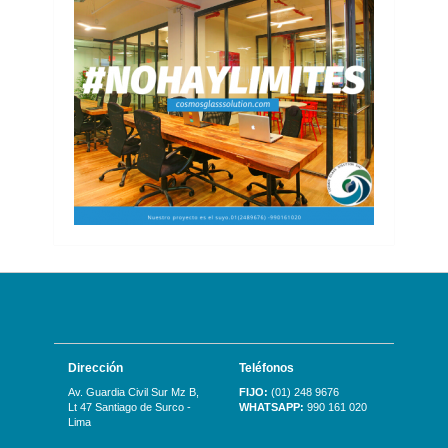
Dirección
Teléfonos
Av. Guardia Civil Sur Mz B,
FIJO:
(01) 248 9676
Lt 47 Santiago de Surco -
WHATSAPP:
990 161 020
Lima