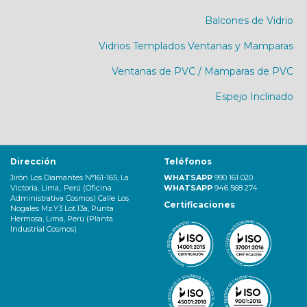
Balcones de Vidrio
Vidrios Templados Ventanas y Mamparas
Ventanas de PVC / Mamparas de PVC
Espejo Inclinado
Dirección
Teléfonos
Jirón Los Diamantes N°161-165, La
WHATSAPP
990 161 020
Victoria, Lima,. Perú (Oficina
WHATSAPP
946 568 274
Administrativa Cosmos) Calle Los
Certificaciones
Nogales Mz.Y3 Lot.13a, Punta
Hermosa, Lima, Perú (Planta
Industrial Cosmos)