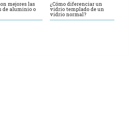
son mejores las
¿Cómo diferenciar un
 de aluminio o
vidrio templado de un
vidrio normal?