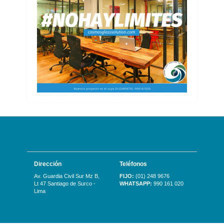
Dirección
Teléfonos
Av. Guardia Civil Sur Mz B,
FIJO:
(01) 248 9676
Lt 47 Santiago de Surco -
WHATSAPP:
990 161 020
Lima